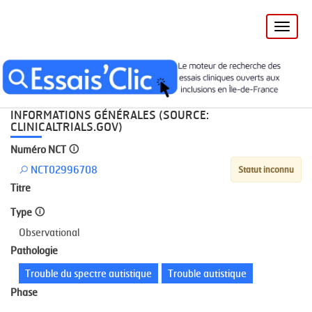
Toggle
naviga
Accueil
Recherche
NCT02996708
INFORMATIONS GÉNÉRALES (SOURCE:
CLINICALTRIALS.GOV)
Numéro NCT
NCT02996708
Statut inconnu
Titre
Type
Observational
Pathologie
Trouble du spectre autistique
Trouble autistique
Phase