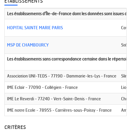
ETABLISSEMENTS
Les établissements d'Île-de-France dont les données sont issues de
HOPITAL SAINTE MARIE PARIS
Cath
MSP DE CHAMBOURCY
Stép
Les établissements sans correspondance certaine dans le répertoire
Association UNI-TEDS - 77190 - Dammarie-les-Lys - France
Slim
IME Eclair - 77090 - Collégien - France
Lior
IME Le Reverdi - 77240 - Vert-Saint-Denis - France
Chris
IME notre Ecole - 78955 - Carrières-sous-Poissy - France
Amél
CRITÈRES