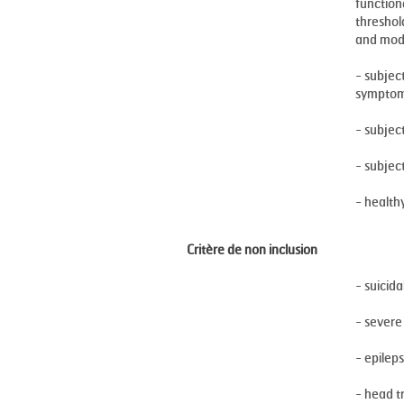
function
threshol
and mode
- subjec
symptoms
- subjec
- subjec
- health
Critère de non inclusion
- suicidal
- severe
- epilep
- head 