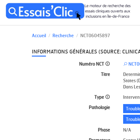
Accueil
Recherche
NCT06045897
INFORMATIONS GÉNÉRALES (SOURCE: CLINICA
Numéro NCT
NCT0
Titre
Determin
States (
Dans Les
Type
Interven
Pathologie
Trouble
Trouble
Phase
N/A