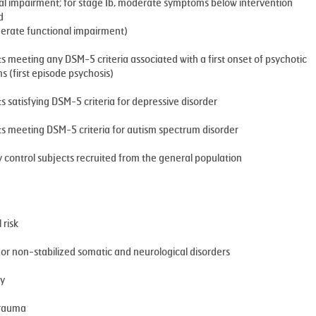
al impairment; for stage Ib, moderate symptoms below intervention
d
rate functional impairment)
ts meeting any DSM-5 criteria associated with a first onset of psychotic
 (first episode psychosis)
ts satisfying DSM-5 criteria for depressive disorder
ts meeting DSM-5 criteria for autism spectrum disorder
y control subjects recruited from the general population
 risk
 or non-stabilized somatic and neurological disorders
sy
trauma