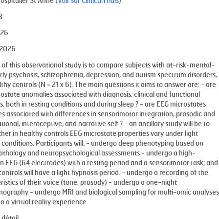
ospitalier St Anne (
Voir sur ClinicalTrials
)
3
026
 2026
 of this observational study is to compare subjects with at-risk-mental-
arly psychosis, schizophrenia, depression, and autism spectrum disorders,
thy controls (N = 21 x 6). The main questions it aims to answer are: - are
ostate anomalies associated with diagnosis, clinical and functional
s, both in resting conditions and during sleep ? - are EEG microstates
s associated with differences in sensorimotor integration, prosodic and
ional, interoceptive, and narrative self ? - an ancillary study will be to
her in healthy controls EEG microstate properties vary under light
 conditions. Participants will: - undergo deep phenotyping based on
thology and neuropsychological assessments - undergo a high-
on EEG (64 electrodes) with a resting period and a sensorimotor task; and
ontrols will have a light hypnosis period. - undergo a recording of the
ristics of their voice (tone, prosody) - undergo a one-night
ography - undergo MRI and biological sampling for multi-omic analyses
o a virtual reality experience
 détail