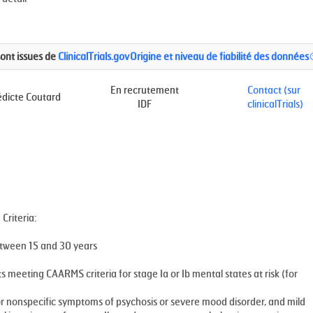
sont issues de
ClinicalTrials.gov
Origine et niveau de fiabilité des données
En recrutement
Contact (sur
dicte Coutard
IDF
clinicalTrials)
 Criteria:
tween 15 and 30 years
s meeting CAARMS criteria for stage Ia or Ib mental states at risk (for
 or nonspecific symptoms of psychosis or severe mood disorder, and mild