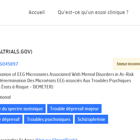
Accueil
Qu'est-ce qu'un essai clinique ?
LTRIALS.GOV)
6045897
Statut inconn
ation of EEG Microstates Associated With Mental Disorders in At-Risk
Détermination Des Microétats EEG associés Aux Troubles Psychiques
 États à Risque - DEMETER)
tional
 du spectre autistique
Trouble dépressif majeur
 dépressif
Troubles psychotiques
Schizophrénie