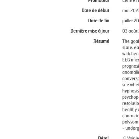
Promoteur
Centre H
Date de début
mai 202
Date de fin
juillet 2
Dernière mise à jour
03 août
Résumé
The goal
state, e
with heal
EEG micr
prognosi
anomalie
conversat
see whet
hypnosis
psychopa
resoluti
healthy c
characte
polysomn
- underg
Détail
Voir le