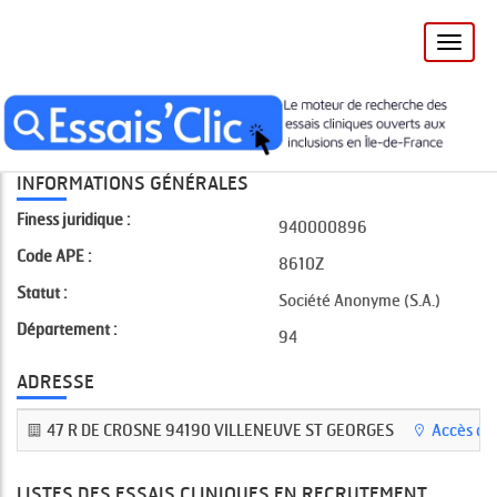
Toggle
naviga
Accueil
Essai 2
CLINIQUE VILLENEUVE-SAINT-GEORGES
INFORMATIONS GÉNÉRALES
Finess juridique :
940000896
Code APE :
8610Z
Statut :
Société Anonyme (S.A.)
Département :
94
ADRESSE
47 R DE CROSNE 94190 VILLENEUVE ST GEORGES
Accès au 
LISTES DES ESSAIS CLINIQUES EN RECRUTEMENT