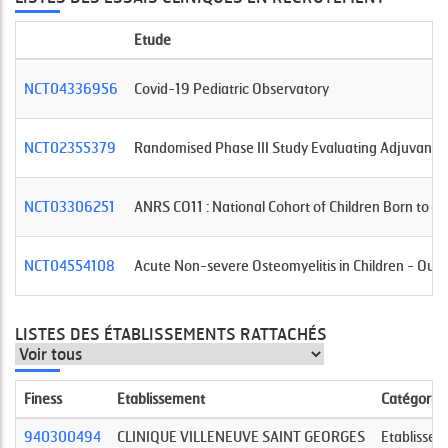
Etude
NCT04336956
Covid-19 Pediatric Observatory
NCT02355379
Randomised Phase III Study Evaluating Adjuvant Ch
NCT03306251
ANRS CO11 : National Cohort of Children Born to H
NCT04554108
Acute Non-severe Osteomyelitis in Children - Out
LISTES DES ÉTABLISSEMENTS RATTACHÉS
Finess
Etablissement
Catégorie
940300494
CLINIQUE VILLENEUVE SAINT GEORGES
Etablisseme